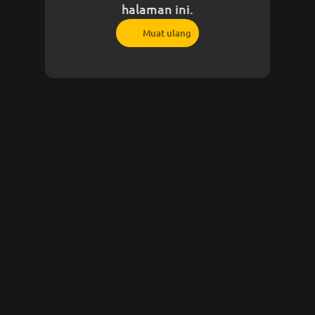
halaman ini.
Muat ulang